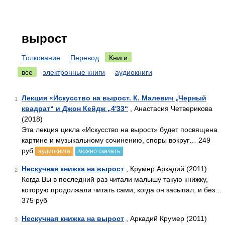
вырост
Толкование
Перевод
Книги
все
электронные книги
аудиокниги
Лекция «Искусство на вырост. К. Малевич „Черный
1
квадрат“ и Джон Кейдж „4'33“
, Анастасия Четверикова
(2018)
Эта лекция цикла «Искусство на вырост» будет посвящена
картине и музыкальному сочинению, споры вокруг… 249
руб
аудиокнига
можно скачать
Нескучная книжка на вырост
, Крумер Аркадий (2011)
2
Когда Вы в последний раз читали малышу такую книжку,
которую продолжали читать сами, когда он засыпал, и без…
375 руб
Нескучная книжка на вырост
, Аркадий Крумер (2011)
3