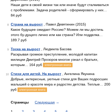
Наши дети в своей жизни так или иначе будут сталкиваться
с проблемами. Задача родителей - сформировать у них…
84 руб
Страна на вырост
, Павел Девятинин (2015)
8
Какое будущее ожидает Россию? Можем ли мы достичь
этого бу-дущего лично или как страна? Или подделка…
189.7 руб
Тоска на вырост
, Людмила Басова
9
Раскрывая громкое преступление, молодой капитан
милиции Дмитрий Прозоров многое узнал о братьях,
которым… 164 руб
электронная книга
Стихи для детей. На вырост
, Ангелина Якунина
10
Добрые, интересные, уютные стихи для Ваших подросших
малышей о красоте мира и радостях детства. Теплые… 200
руб
электронная книга
Страницы
Следующая
→
1
2
3
4
5
6